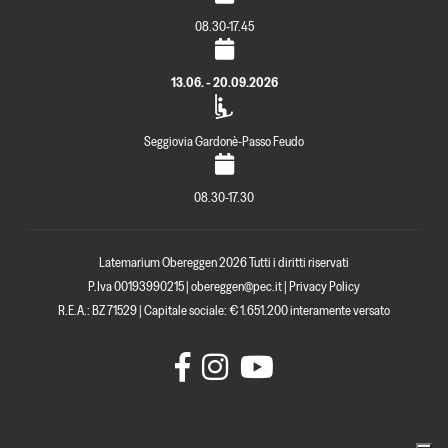
08.30-17.45
13.06. - 20.09.2026
Seggiovia Gardonè-Passo Feudo
08.30-17.30
Latemarium Obereggen 2026 Tutti i diritti riservati
P.Iva 00193990215 |
obereggen@pec.it
|
Privacy Policy
R.E.A.: BZ 71529 | Capitale sociale: € 1.651.200 interamente versato