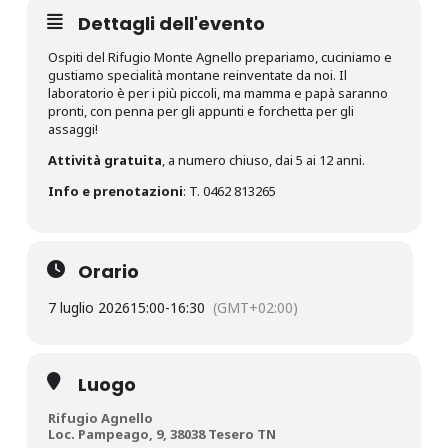
Dettagli dell'evento
Ospiti del Rifugio Monte Agnello prepariamo, cuciniamo e
gustiamo specialità montane reinventate da noi. Il
laboratorio è per i più piccoli, ma mamma e papà saranno
pronti, con penna per gli appunti e forchetta per gli
assaggi!
Attività gratuita
, a numero chiuso, dai 5 ai 12 anni.
Info e prenotazioni
: T. 0462 813265
Orario
7 luglio 2026
15:00
-
16:30
(GMT+02:00)
Luogo
Rifugio Agnello
Loc. Pampeago, 9, 38038 Tesero TN