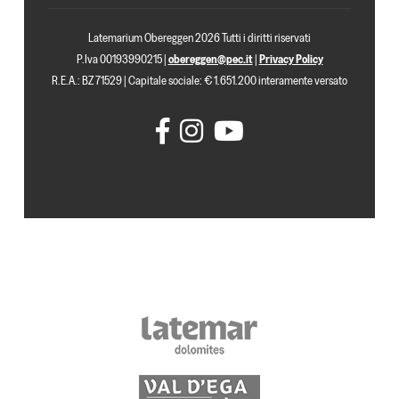
Latemarium Obereggen 2026 Tutti i diritti riservati
P.Iva 00193990215 |
obereggen@pec.it
|
Privacy Policy
R.E.A.: BZ 71529 | Capitale sociale: € 1.651.200 interamente versato