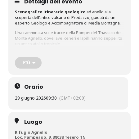
Dettagli dell'evento
Scenografico itinerario geologico
ad anello alla
scoperta dell’antico vulcano di Predazzo, guidati da un
esperto Geologo e Accompagnatore di Media Montagna.
Una camminata sulle tracce della Pompei del Triassico del
Monte Agnello, dove lave, ceneri e lapilli hanno seppellito
un antico atollo tropicale.
Il percorso è semplice, con sentieri ben percorribili,
dislivello 350 metri circa.
PIÙ
Prenotazione obbligatoria
.
Attività gratuita.
Orario
Clicca
qui
per prenotare.
29 giugno 2026
09:30
(GMT+02:00)
Luogo
Rifugio Agnello
Loc. Pampeago, 9, 38038 Tesero TN