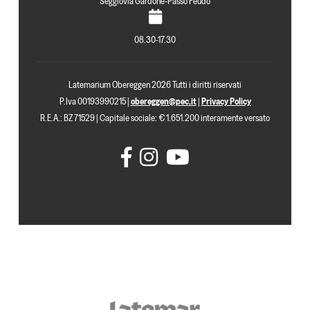
Seggiovia Gardonè-Passo Feudo
08.30-17.30
Latemarium Obereggen 2026 Tutti i diritti riservati
P.Iva 00193990215 |
obereggen@pec.it
|
Privacy Policy
R.E.A.: BZ 71529 | Capitale sociale: € 1.651.200 interamente versato