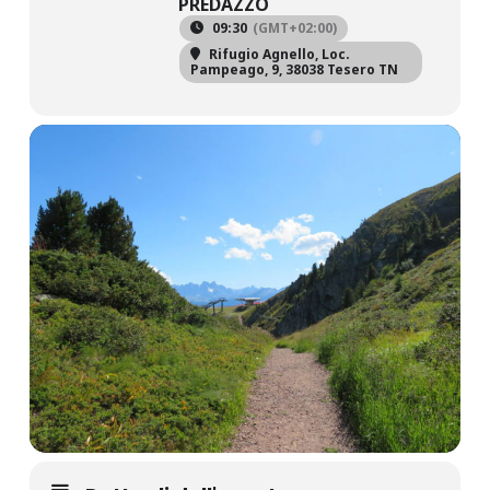
PREDAZZO
09:30
(GMT+02:00)
Rifugio Agnello
, Loc.
Pampeago, 9, 38038 Tesero TN