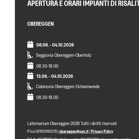
APERTURA E ORARI IMPIANTI DI RISALI
OBEREGGEN
06.06. - 04.10.2026
Seggiovia Obereggen-Oberholz
08.30-18.00
13.06. - 04.10.2026
Cabinovia Obereggen-Ochsenweide
08.30-18.00
Latemarium Obereggen 2026 Tutti i diritti riservati
P.Iva 00193990215 |
obereggen@pec.it
|
Privacy Policy