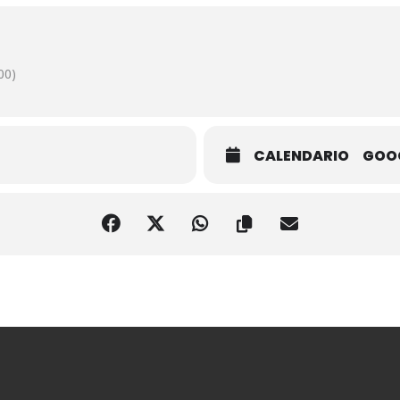
00)
CALENDARIO
GOO