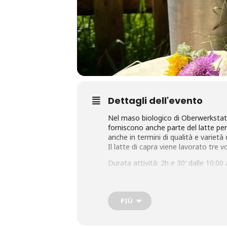
Dettagli dell'evento
Nel maso biologico di Oberwerkstatt 
forniscono anche parte del latte per
anche in termini di qualità e varietà d
Il latte di capra viene lavorato tre v
Durata attività: 2h e 30′ dalle 10:00 
Indicazioni stradali
Punto d’incontro: Maso Oberwerksta
Obereggen – Biohof Oberwerkstatt
PIÙ
TEL: +39 0471 619500