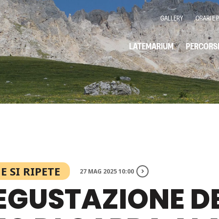
GALLERY
ORARI E 
LATEMARIUM
PERCORS
 SI RIPETE
27 MAG 2025 10:00
DEGUSTAZIONE D