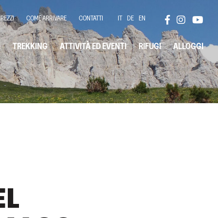
PREZZI
COME ARRIVARE
CONTATTI
IT
DE
EN
I
TREKKING
ATTIVITÀ ED EVENTI
RIFUGI
ALLOGGI
EL