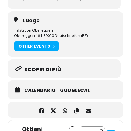
Luogo
Talstation Obereggen
Obereggen 16 I-39050 Deutschnofen (BZ)
OTHER EVENTS
SCOPRI DI PIÙ
CALENDARIO
GOOGLECAL
Ottieni
Address - Timeless Sounds of E
Destination Address - Tim