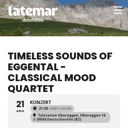
TIMELESS SOUNDS OF
EGGENTAL -
CLASSICAL MOOD
QUARTET
21
KONZERT
21:00
(GMT+02:00)
AGO
Talstation Obereggen
, Obereggen 16
I-39050 Deutschnofen (BZ)