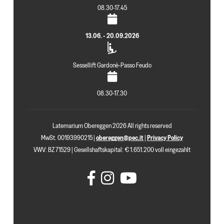
08.30-17.45
13.06. - 20.09.2026
Sessellift Gardonè-Passo Feudo
08.30-17.30
Latemarium Obereggen 2026 All rights reserved
MwSt. 00193990215 |
obereggen@pec.it
|
Privacy Policy
VWV: BZ 71529 | Gesellshaftskapital: € 1.651.200 voll eingezahlt