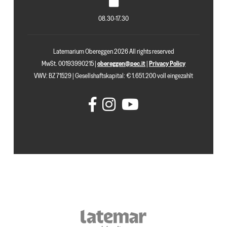
08.30-17.30
Latemarium Obereggen 2026 All rights reserved
MwSt. 00193990215 |
obereggen@pec.it
|
Privacy Policy
VWV: BZ 71529 | Gesellshaftskapital: € 1.651.200 voll eingezahlt