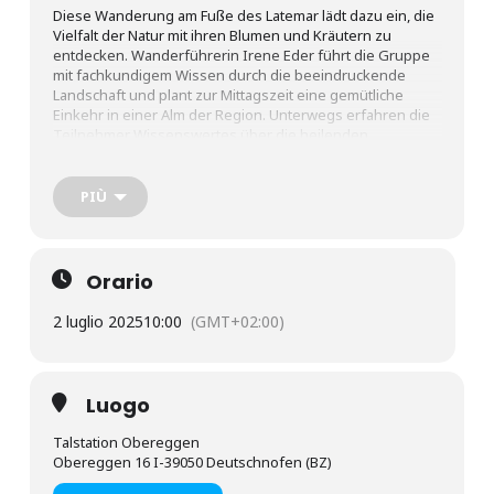
Diese Wanderung am Fuße des Latemar lädt dazu ein, die
Vielfalt der Natur mit ihren Blumen und Kräutern zu
entdecken. Wanderführerin Irene Eder führt die Gruppe
mit fachkundigem Wissen durch die beeindruckende
Landschaft und plant zur Mittagszeit eine gemütliche
Einkehr in einer Alm der Region. Unterwegs erfahren die
Teilnehmer Wissenswertes über die heilenden
Eigenschaften der Kräuter, Bäume und Blumen sowie
deren Verwendung. Im Mittelpunkt dieser
entspannenden Wanderung stehen traditionelle
PIÙ
Rezepturen und das Wohlbefinden inmitten der Natur.
Route: Obereggen, Auffahrt mit dem Sessellift – Weg Nr.
22 – Mayrl Alm – auf dem Weg Latemar.Natura zurück zur
Orario
Bergstation Oberholz und mit dem Lift nach Obereggen.
2 luglio 2025
10:00
(GMT+02:00)
Start: 10 Uhr, Tourismusbüro Obereggen | Rückkehr: 15
Uhr | Dauer: 5 Std. | reine Gehzeit: 2 Std. | Anforderung:
gute Schuhe
Höhenunterschied: 150 m bis Mayrl Alm | Schwierigkeit:
leicht | mit Einkehr | Sessellift: kostenpflichtig | Mitnahme
Luogo
von Getränk wird empfohlen
Talstation Obereggen
Obereggen 16 I-39050 Deutschnofen (BZ)